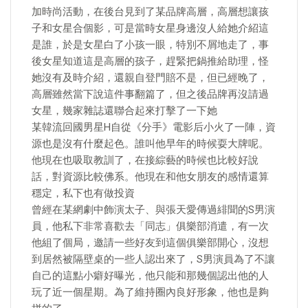
加時尚活動，在後台見到了某品牌高層，高層想讓孩
子和女星合個影，可是當時女星身邊沒人給她介紹這
是誰，於是女星白了小孩一眼，特別不屑地走了，事
後女星知道這是高層的孩子，趕緊把鍋推給助理，怪
她沒有及時介紹，還親自登門賠不是，但已經晚了，
高層雖然當下說這件事翻篇了，但之後品牌再沒請過
女星，幾家雜誌還聯合起來打擊了一下她
某韓流回國男星H自從《分手》電影后小火了一陣，資
源也是沒有什麼起色。誰叫他早年的時候耍大牌呢。
他現在也吸取教訓了，在接綜藝的時候也比較好說
話，對資源比較佛系。他現在和他女朋友的感情還算
穩定，私下也有做投資
曾經在某網劇中飾演太子、與張天愛傳過緋聞的S男演
員，他私下非常喜歡去「同志」俱樂部消遣，有一次
他組了個局，邀請一些好友到這個俱樂部開心，沒想
到居然被隔壁桌的一些人認出來了，S男演員為了不讓
自己的這點小癖好曝光，他只能和那幾個認出他的人
玩了近一個星期。為了維持圈內良好形象，他也是夠