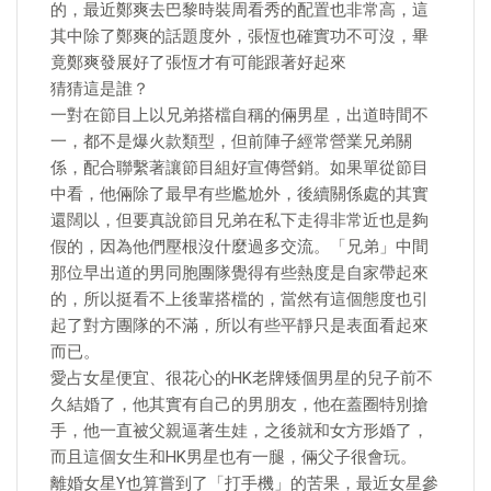
的，最近鄭爽去巴黎時裝周看秀的配置也非常高，這
其中除了鄭爽的話題度外，張恆也確實功不可沒，畢
竟鄭爽發展好了張恆才有可能跟著好起來
猜猜這是誰？
一對在節目上以兄弟搭檔自稱的倆男星，出道時間不
一，都不是爆火款類型，但前陣子經常營業兄弟關
係，配合聯繫著讓節目組好宣傳營銷。如果單從節目
中看，他倆除了最早有些尷尬外，後續關係處的其實
還闊以，但要真說節目兄弟在私下走得非常近也是夠
假的，因為他們壓根沒什麼過多交流。「兄弟」中間
那位早出道的男同胞團隊覺得有些熱度是自家帶起來
的，所以挺看不上後輩搭檔的，當然有這個態度也引
起了對方團隊的不滿，所以有些平靜只是表面看起來
而已。
愛占女星便宜、很花心的HK老牌矮個男星的兒子前不
久結婚了，他其實有自己的男朋友，他在蓋圈特別搶
手，他一直被父親逼著生娃，之後就和女方形婚了，
而且這個女生和HK男星也有一腿，倆父子很會玩。
離婚女星Y也算嘗到了「打手機」的苦果，最近女星參