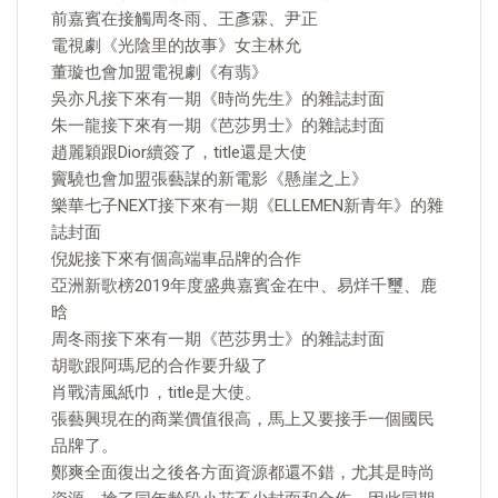
前嘉賓在接觸周冬雨、王彥霖、尹正
電視劇《光陰里的故事》女主林允
董璇也會加盟電視劇《有翡》
吳亦凡接下來有一期《時尚先生》的雜誌封面
朱一龍接下來有一期《芭莎男士》的雜誌封面
趙麗穎跟Dior續簽了，title還是大使
竇驍也會加盟張藝謀的新電影《懸崖之上》
樂華七子NEXT接下來有一期《ELLEMEN新青年》的雜
誌封面
倪妮接下來有個高端車品牌的合作
亞洲新歌榜2019年度盛典嘉賓金在中、易烊千璽、鹿
晗
周冬雨接下來有一期《芭莎男士》的雜誌封面
胡歌跟阿瑪尼的合作要升級了
肖戰清風紙巾，title是大使。
張藝興現在的商業價值很高，馬上又要接手一個國民
品牌了。
鄭爽全面復出之後各方面資源都還不錯，尤其是時尚