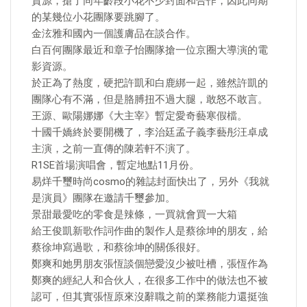
資源，搶了同年齡段小花不少封面和合作，因此同期
的某幾位小花團隊要跳腳了。
金泫雅和國內一個護膚品在談合作。
白百何團隊最近和章子怡團隊搶一位京圈大導演的電
影資源。
於正為了熱度，硬把許凱和白鹿綁一起，雖然許凱的
團隊心有不滿，但是胳膊扭不過大腿，敢怒不敢言。
王源、歐陽娜娜《大主宰》暫定愛奇藝寒假檔。
十國千嬌終於要開機了，李治廷孟子義李藝彤汪卓成
主演，之前一直傳的陳若軒不演了。
R1SE首場演唱會，暫定地點11月份。
易烊千璽時尚cosmo的雜誌封面快出了，另外《我就
是演員》團隊在邀請千璽參加。
景甜最愛吃的零食是辣條，一買就會買一大箱
給王俊凱新歌作詞作曲的製作人是蔡徐坤的朋友，給
蔡徐坤寫過歌，和蔡徐坤的關係很好。
鄭爽和她男朋友張恆談個戀愛沒少被吐槽，張恆作為
鄭爽的經紀人和合伙人，在很多工作中的做法也不被
認可，但其實張恆原來沒辭職之前的業務能力還挺強