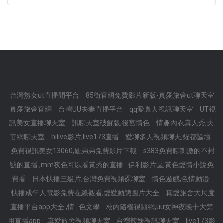
台灣熟女ut直播間平台
85街官網免費影片新版-真愛旅舍ut聊天室
真愛旅舍官網
台灣UU夫妻直播平台
qq愛真人視訊聊天室
UT視
訊美女直播聊天室
訊聊天室破解版,後宮情色
情趣內衣真人秀,夫
妻網聊天室
hilive影片,live173直播
愛聊多人視頻聊天,貓都論壇
免費視訊美女13060,硬弟弟免費影片下載
s383免費聊刺激的不封
號的直播 ,mm夜色可以看黃秀的直播
伊利影片區,黃色愛情小說免
費看
日本快播三級片,台灣免費視頻裸聊室
情色遊戲,色情動漫
快播成年人電影免費在線觀看,愛愛動態圖片大全
真愛旅舍大尺度
直播平台app大全 ,情 . 色文學
校內隨機視頻網,uu女神夜晚十大禁
用直播app
真愛旅舍視頻聊天室
台灣辣妹視訊聊天室
live173影