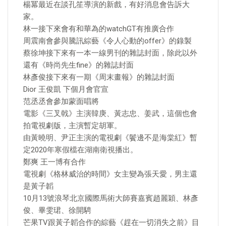
楊冪最近在談孔笙導演的新戲，有好消息會告訴大
家。
林一接下來會有和華為的watchGT有推廣合作
周震南會參與騰訊綜藝《令人心動的offer》的錄製
蔡徐坤接下來有一本一線男刊的雜誌封面，除此以外
還有《時尚先生fine》的雜誌封面
林彥俊接下來有一期《周末畫報》的雜誌封面
Dior 王俊凱 下個月會官宣
范丞丞會參加蒙面唱將
電影《三叉戟》主演韓庚、黃志忠、姜武，這個也會
拍電視劇版，主演暫定胡軍。
由黃曉明、尹正主演的電視劇《鬢邊不是海棠紅》暫
定2020年寒假檔在湖南衛視播出。
鄭爽 王一博有合作
電視劇《格林威治的時間》女主變為張天愛，男主還
是黃子韜
10月13號浪琴北京國際馬術大師賽嘉賓趙麗穎、林彥
俊、畢雯珺、徐開騁
芒果TV跟黃子韜合作的綜藝《趕在一切消失之前》目