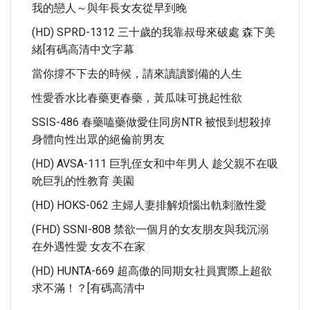
我的戀人～與年長女友從早到晚
(HD) SPRD-1312 三十歲的我靠叔母來破處 森下美
緒[有碼高清中文字幕
當你撐不下去的時候，請來讀讀劉備的人生
性愛香水比春藥更春藥，黃瓜味可挑起性欲
SSIS-486 春藥嗑藥做愛住同房NTR 被恨到想殺掉
身體向性出眾的絕倫前男友
(HD) AVSA-111 巨乳侄女和中年男人 趁父親不在吸
吮巨乳的性教育 美園
(HD) HOKS-062 主婦人妻排解煩惱出軌刺激性愛
(FHD) SSNI-808 禁欲一個月的女友朋友與我沉溺
在外遇性愛 女友不在家
(HD) HUNTA-669 超高傲的同期女社員實際上超欲
求不滿！？[有碼高清中