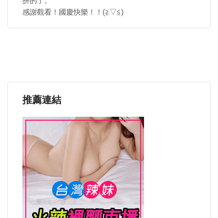
拼的了。
感謝觀看！國慶快樂！！(≧▽≦)
推薦連結