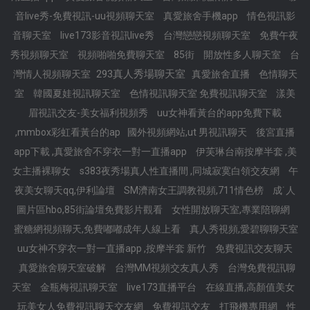
音live秀-免費視訊-uu視頻聊天室
真愛旅舍手機app
情色視訊影
音聊天室
live173影音視訊live秀
台灣戀戀視頻聊天室
免費午夜
秀視頻聊天室
視頻啪啪免費聊天室
85街
開放性多人聊天室
台
293真人秀場聊天室
灣情人視頻聊天室
真愛旅舍直播
色情聊天
室
韓國夏娃視訊聊天室
色情視訊聊天室 免費視訊聊天室
漾美
眉視訊交友-美女福利視頻秀
uu女神看黃台的app免費下載
,mmbox彩虹看黃台的ap
國外視頻網站,ut 男視訊聊天
後宮直播
app下載 ,真愛旅舍不穿衣一對一直播app
伊芙琳台南按摩半套 ,美
女主播裸聊女
s383夜秀場真人性直播間 ,同城寂寞白領交友網
午
夜美女聊天qq,伊利論壇
SM濟南女王調教視頻,711情色榜
成˙人
圖片區hbo,85街論壇免費影片觀看
女性開放聊天室,專業陪聊網
蜜糖網視頻聊天,免費嘟嘟成年人線上看
真人秀視頻,愛碧聊聊天室
uu女神不穿衣一對一直播app ,按摩半套 新竹
免費視訊交友聊天
真愛旅舍聊天室破解
台灣MM視頻交友真人秀
台灣免費視訊聊
天室
金瓶梅視訊聊天室
live173直播平台
在線直播,高顏值美女
玩美女人免費視訊聊天交友網
免費視訊交友
打飛機專用網
性