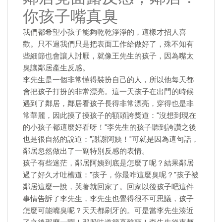
你孩子嘴真臭
我們都希望小孩子能夠乾乾淨淨的，這樣才招人喜
歡。只不過我們只是把表面工作給做好了，殊不知有
些細節也會讓人討厭，就像王先生的孩子，因為嘴太
臭讓鄰居產生反感。
李先生是一個非常懂得裝扮自己的人，所以他每天都
會把孩子打扮的非常漂亮。這一天孩子在出門的時候
遇到了鄰居，鄰居看孩子長得非常漂亮，穿得也是非
常華麗，因此摸了摸孩子的額頭誇獎道："沒想到現在
的小孩子都這麼好看呀！"李先生的孩子聽到誇讚之後
也是很自然的說道："謝謝阿姨！"可就是因為這句話，
鄰居忽然做出了一副特別反感的表情。
孩子有些迷茫，鄰居阿姨到底是怎麼了呢？結果鄰居
過了好久才吐槽道："孩子，你最咋這麼臭呢？"孩子被
鄰居這麼一說，哭著就回家了。回家以後孩子吧這件
事情告訴了李先生，李先生也覺得很不可思議，孩子
怎麼可能嘴臭呢？天天都刷牙的。可是當李先生湊近