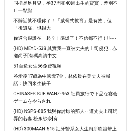
同樣是足月兒，孕37周和40周出生的寶寶，差別不
止一點點
不聽話就不理你了！「威脅式教育」是有效，但
「後遺症」也很大
你適合跟誰在一起？！準爆了！不信都不行！!!~~
(HD) MEYD-538 其實我一直被丈夫的上司侵犯… 赤
瀨尚子[有碼高清中文
51百途女生56免費視頻
谷愛凌17歲為中國奪7金，林依晨在美丈夫被喊
話：快回來生孩子
CHINASES SUB WANZ-963 社員旅行で下品な宴会
ゲームをやらされ
(HD) NSPS-885 我與你討厭的那人‥遭丈夫上司玩
弄的若妻 松永紗奈[有
(HD) 300MAAN-515 訕牙醫系女大生廁所吹簫帶上