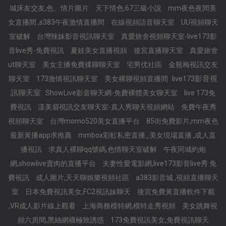
城床友交友,色、情片圖片
天下情色,67三級小說
mm夜色夜間美
女直播間 ,s383午夜激情直播間
在線視頻語音聊天室
UU視頻聊天
室破解
台灣辣妹影音視訊聊天室
真愛旅舍視頻聊天室-live173影
音live秀-免費視訊
夏娃美女直播視頻
後宮直播聊天室
真愛旅舍
ut聊天室
美女主播免費祼聊聊天室
宅男优社區
金瓶梅視訊交友
live173影音視
聊天室
173激情視訊聊天室
美女裸聊視頻直播間
訊聊天室
ShowLive影音聊天網-免費裸體美女聊天室
live 173免
費視訊
漾美眉視訊交友聊天室-真人秀聊天視頻網站
免費午夜秀
視頻聊天室
台灣momo520美女直播平台
85街免費影片,mm夜色
最新黃播app求推薦
mmbox彩虹私密直播_美女現場直播 ,成人直
播視訊
求真人裸聊qq號碼,色情聊天室破解
午夜同城約炮
網,showlive賣肉的直播平台
夫妻性愛電影網,live173影音live秀 免
費視訊
成人圖片,天天聊娛樂視頻社區
a383影音城 ,視頻直播聊天
室
日本免費視訊美女,FC2視訊妹聊天
後宮免費黃直播軟件下載
,VR成人影片線上觀看
上海商務模特網,模特走秀視頻
美女跳舞視
頻六房間,黑絲網襪極致誘惑
173免費視訊美女,免費視訊聊天