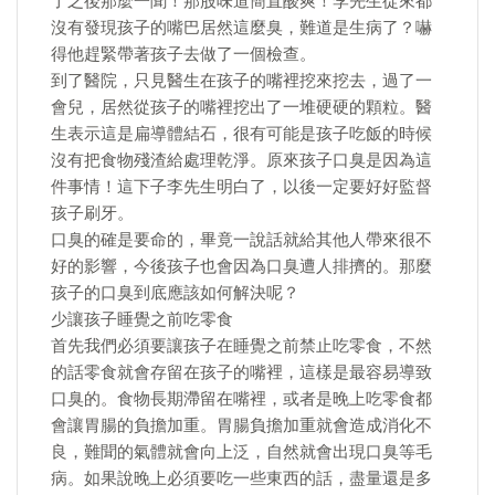
了之後那麼一聞！那股味道簡直酸爽！李先生從來都
沒有發現孩子的嘴巴居然這麼臭，難道是生病了？嚇
得他趕緊帶著孩子去做了一個檢查。
到了醫院，只見醫生在孩子的嘴裡挖來挖去，過了一
會兒，居然從孩子的嘴裡挖出了一堆硬硬的顆粒。醫
生表示這是扁導體結石，很有可能是孩子吃飯的時候
沒有把食物殘渣給處理乾淨。原來孩子口臭是因為這
件事情！這下子李先生明白了，以後一定要好好監督
孩子刷牙。
口臭的確是要命的，畢竟一說話就給其他人帶來很不
好的影響，今後孩子也會因為口臭遭人排擠的。那麼
孩子的口臭到底應該如何解決呢？
少讓孩子睡覺之前吃零食
首先我們必須要讓孩子在睡覺之前禁止吃零食，不然
的話零食就會存留在孩子的嘴裡，這樣是最容易導致
口臭的。食物長期滯留在嘴裡，或者是晚上吃零食都
會讓胃腸的負擔加重。胃腸負擔加重就會造成消化不
良，難聞的氣體就會向上泛，自然就會出現口臭等毛
病。如果說晚上必須要吃一些東西的話，盡量還是多