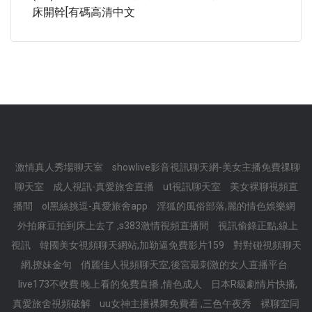
床開幹[有碼高清中文
激情真人秀場聊天室
showlive影音視訊聊天網-美女主播免費祼聊
聊天室
成人視訊-真愛旅舍直播
ut視訊聊天室
美女裸聊視頻直
播間
ol黑絲挑逗-真愛旅舍app
淫狐的風俗部落,麗的情色娛樂網
外拍麻豆拍到床上去了 ,s383激情視頻直播間
視訊偷錄正點,線上
視訊
韓國美女視頻聊天網站,加勒逼免費影片159
對對碰視頻聊天
網,撩妹金句
俏麗佳人視頻聊天室,後宮最刺激的女人直播平台
live173不收費 晚上看的免費直播 ,情色成人
日本R級劇情片快播,
真愛旅舍視頻破解
uu女神主播裸舞免費看 ,三色午夜秀
裸聊室同